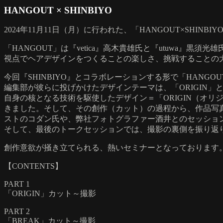
HANGOUT × SHINBIYO
2024年11月11日（月）に行われた、「HANGOUT×SHIN
「HANGOUT」は『vetica』高木貴雄氏と『utuwa
視点でヘアデザインをつくることの楽しさ、挑戦することの
今回『SHINBIYO』とコラボレーションする形で「HANGO
編集部が彼らに投げかけたデザインテーマは、「ORIGIN」と
自身の核となる技術を駆使したデザイン＝「ORIGIN（オ
きました。そして、その創作（カット）の過程から、作品写
ストのコダン氏や、弊社フォトグラファー酒井とのセッショ
そして、最後のトークセッションでは、撮影の裏側を振り返
創作意欲が掻き立てられる、熱いセミナーとなっております
【CONTENTS】
PART 1
「ORIGIN」カット～撮影
PART 2
「BREAK」カット～撮影